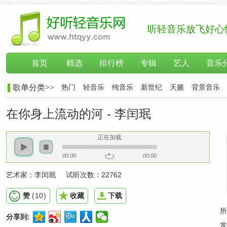
听轻音乐放飞好心
首页
精选
排行榜
专辑
艺人
音乐
歌单分类>>
热门
轻音乐
纯音乐
新世纪
天籁
背景音乐
在你身上流动的河 - 李闰珉
正在加载
00:00
00:00
艺术家：
李闰珉
试听次数：
22762
赞
(
10
)
收藏
下载
所
分享到:
发