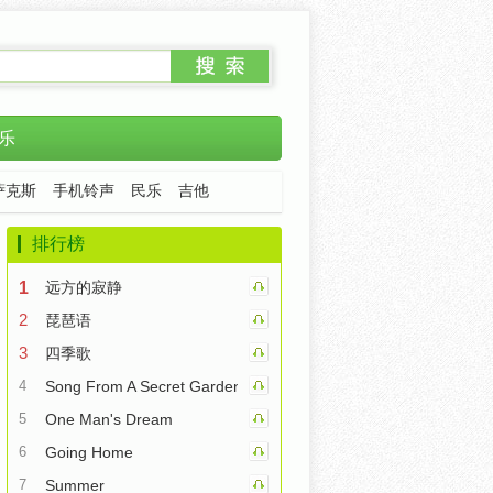
乐
萨克斯
手机铃声
民乐
吉他
排行榜
1
远方的寂静
2
琵琶语
3
四季歌
4
Song From A Secret Garden
5
One Man's Dream
6
Going Home
7
Summer