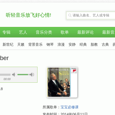
听轻音乐放飞好心情!
专辑
艺人
音乐分类
歌单
最新评论
最新音
新世纪
天籁
背景音乐
钢琴
浪漫
安静
经典
胎教
古典
ber
00:00
18
所属歌单：
宝宝必修课
发布时间：
2014年06月11日