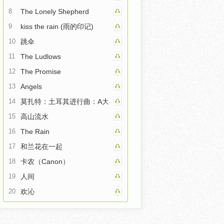
8
The Lonely Shepherd
9
kiss the rain (雨的印记)
10
跳伞
11
The Ludlows
12
The Promise
13
Angels
14
莫扎特：土耳其进行曲：A大调钢琴奏鸣曲第三乐章
15
高山流水
16
The Rain
17
和兰花在一起
18
卡农（Canon）
19
人间
20
欢沁