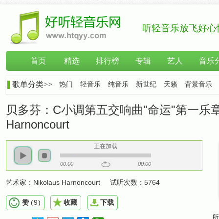
听轻音乐放飞好心
首页
精选
排行榜
专辑
艺人
音乐
歌单分类>>
热门
轻音乐
纯音乐
新世纪
天籁
背景音乐
贝多芬：C小调第五交响曲"命运"第一乐章，辉煌
Harnoncourt
正在加载
00:00
00:00
艺术家：
Nikolaus Harnoncourt
试听次数：
5764
赞
(
9
)
收藏
下载
所