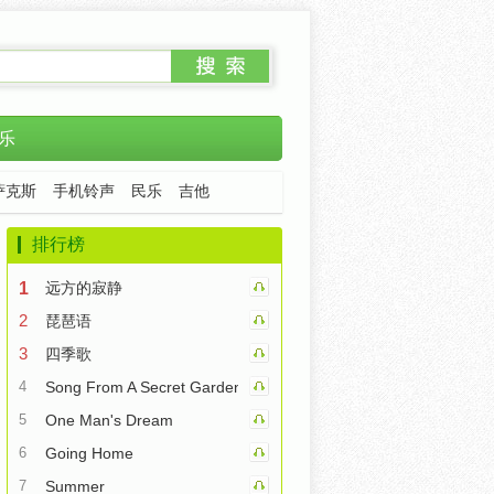
乐
萨克斯
手机铃声
民乐
吉他
排行榜
1
远方的寂静
2
琵琶语
3
四季歌
4
Song From A Secret Garden
5
One Man's Dream
6
Going Home
7
Summer