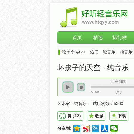
首页
精选
排行榜
歌单分类>>
热门
轻音乐
纯音乐
坏孩子的天空 - 纯音乐
正在加载
00:00
艺术家：
纯音乐
试听次数：
5360
赞
(
12
)
收藏
下载
分享到: