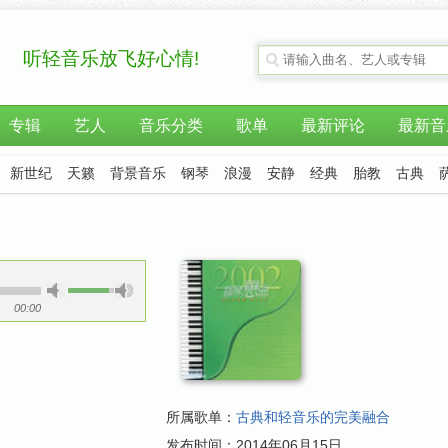
听轻音乐放飞好心情!
专辑
艺人
音乐分类
歌单
最新评论
最新音
新世纪
天籁
背景音乐
钢琴
浪漫
安静
经典
胎教
古典
00:00
所属歌单：
古典和轻音乐的完美融合
发布时间：
2014年06月15日