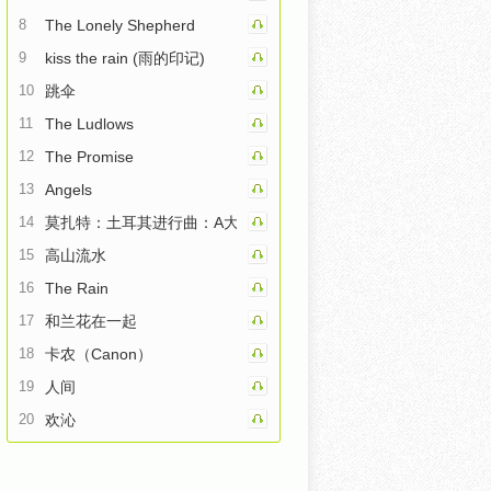
8
The Lonely Shepherd
9
kiss the rain (雨的印记)
10
跳伞
11
The Ludlows
12
The Promise
13
Angels
14
莫扎特：土耳其进行曲：A大调钢琴奏鸣曲第三乐章
15
高山流水
16
The Rain
17
和兰花在一起
18
卡农（Canon）
19
人间
20
欢沁