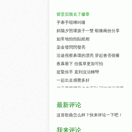
留堂后脫去了徽章
手牽手喧嘩叫嚷
斜陽夕照壞孩子一雙 蝦條兩份分享
如常地拍拍貼紙相
染金發閃閃發亮
沿途視察鼻環的漂亮 穿起會否很癢
夜幕垂下 但孤單更加可怕
捉緊你手 直到沒法轉彎
一起出走感覺多好
但天黑黑哪里也去不到 可抱擁這樣暖
你使我領會到 這一對愉快流浪漢被忘掉
最新评论
飛天更加好
像飛鷹飛到最遠的古堡
这首歌曲怎么样？快来评论一下吧！
我不想記大過 也不要變大個
我来评论
我躲進幻覺全日拍拖