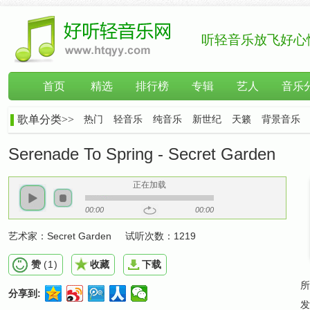
听轻音乐放飞好心
首页
精选
排行榜
专辑
艺人
音乐
歌单分类>>
热门
轻音乐
纯音乐
新世纪
天籁
背景音乐
Serenade To Spring - Secret Garden
正在加载
00:00
00:00
艺术家：
Secret Garden
试听次数：
1219
赞
(
1
)
收藏
下载
所
分享到:
发