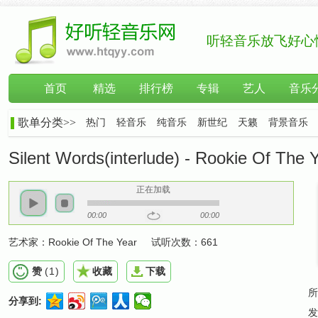
听轻音乐放飞好心
首页
精选
排行榜
专辑
艺人
音乐
歌单分类>>
热门
轻音乐
纯音乐
新世纪
天籁
背景音乐
Silent Words(interlude) - Rookie Of The 
正在加载
00:00
00:00
艺术家：
Rookie Of The Year
试听次数：
661
赞
(
1
)
收藏
下载
所
分享到:
发