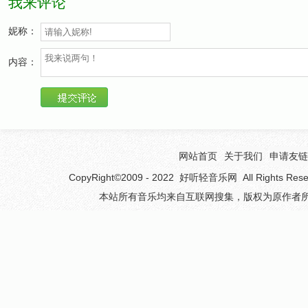
我来评论
og útilykt af hárinu þínu
ég lamdi eins fast og ég get
妮称：
með nefinu mínu
内容：
hoppípolla
í engum stígvélum
allur rennvotur (rennblautur)
í engum stígvélum
网站首页
关于我们
申请友链
CopyRight©2009 - 2022
好听轻音乐网
All Rights 
og ég fæ blóðnasir
本站所有音乐均来自互联网搜集，版权为原作者所
en ég stend alltaf upp
og ég fæ blóðnasir
og ég stend alltaf upp