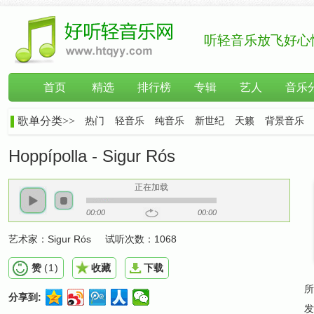
听轻音乐放飞好心
首页
精选
排行榜
专辑
艺人
音乐
歌单分类>>
热门
轻音乐
纯音乐
新世纪
天籁
背景音乐
Hoppípolla - Sigur Rós
正在加载
00:00
00:00
艺术家：
Sigur Rós
试听次数：
1068
赞
(
1
)
收藏
下载
所
分享到:
发