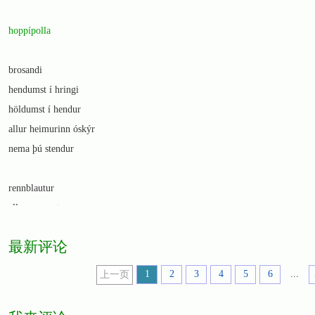
hoppípolla
brosandi
hendumst í hringi
höldumst í hendur
allur heimurinn óskýr
nema þú stendur
rennblautur
allur rennvotur
engin gúmmístígvél
最新评论
hlaupandi inn í okkur
vill springa út úr skel
1
2
3
4
5
6
...
上一页
vindurinn