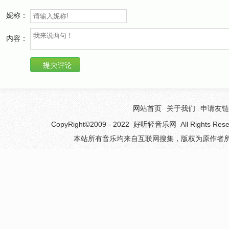
妮称：
憎しみと 争いの 焔(ほむら)が燃え立てども
僕らはゆく 眩しいほど 煌く明日(あす)を求
内容：
め
何のため 誰かのために 僕らはここに咲いて
いるのか？
网站首页
关于我们
申请友链
心の涙 澪(みお)を引き溶けてゆく true ties
CopyRight©2009 - 2022
好听轻音乐网
All Rights 
強さはひとりじゃないと 紡ぐ絆
本站所有音乐均来自互联网搜集，版权为原作者所
二人ひとつ命の灯(ひかり) 君と 超えてく
ever soul… ever soul…
PS3「ラストリベリオン」オープニングテーマ
EVER LAST