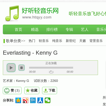
听轻音乐放飞好心
首页
精选
排行榜
专辑
艺人
音乐
歌单分类>>
热门
轻音乐
纯音乐
新世纪
天籁
背景音乐
Everlasting - Kenny G
正在加载
00:00
00:00
艺术家：
Kenny G
试听次数：
2260
赞
(
3
)
收藏
下载
所
分享到:
发