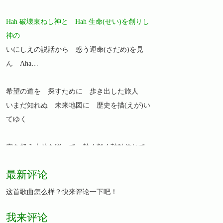
Hah 破壊束ねし神と Hah 生命(せい)を創りし
神の
いにしえの説話から 惑う運命(さだめ)を見
ん Aha…
希望の道を 探すために 歩き出した旅人
いまだ知れぬ 未来地図に 歴史を描(えが)い
てゆく
空を超え大地を蹴って 熱く輝く鼓動信じて
最新评论
最後の剣は 悲しみと夢抱く brave sword
強さは愛の陽炎 向かう勇気
这首歌曲怎么样？快来评论一下吧！
二人ひとつ命の灯(ひかり) 君と はばたく
我来评论
ever last… ever last…