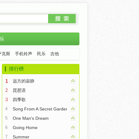
乐
萨克斯
手机铃声
民乐
吉他
排行榜
1
远方的寂静
2
琵琶语
3
四季歌
4
Song From A Secret Garden
5
One Man's Dream
6
Going Home
7
Summer