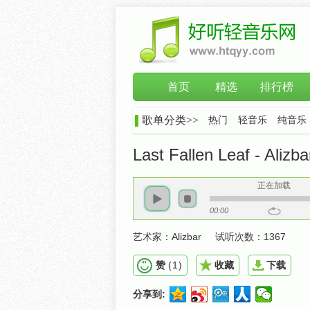
首页
精选
排行榜
歌单分类>>
热门
轻音乐
纯音乐
Last Fallen Leaf - Alizba
正在加载
00:00
艺术家：
Alizbar
试听次数：
1367
赞
(
1
)
收藏
下载
分享到: