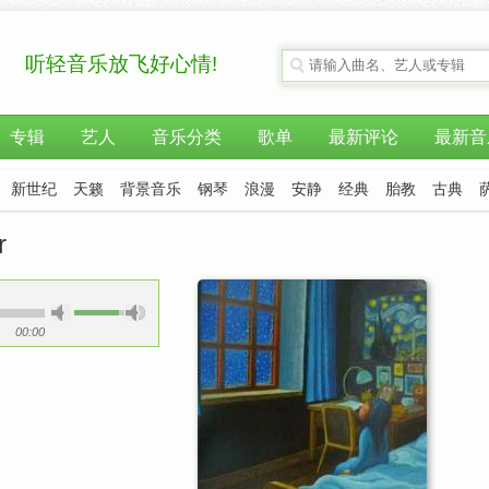
听轻音乐放飞好心情!
专辑
艺人
音乐分类
歌单
最新评论
最新音
新世纪
天籁
背景音乐
钢琴
浪漫
安静
经典
胎教
古典
r
00:00