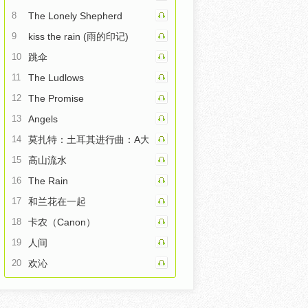
8
The Lonely Shepherd
9
kiss the rain (雨的印记)
10
跳伞
11
The Ludlows
12
The Promise
13
Angels
14
莫扎特：土耳其进行曲：A大调钢琴奏鸣曲第三乐章
15
高山流水
16
The Rain
17
和兰花在一起
18
卡农（Canon）
19
人间
20
欢沁