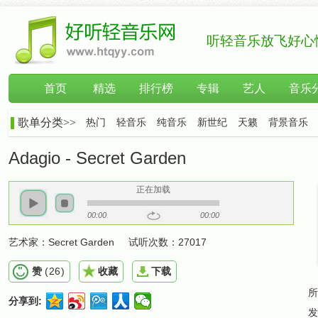
听轻音乐放飞好心
首页
精选
排行榜
专辑
艺人
音乐
歌单分类>>
热门
轻音乐
纯音乐
新世纪
天籁
背景音乐
Adagio - Secret Garden
正在加载
00:00
00:00
艺术家：
Secret Garden
试听次数：
27017
赞
(
26
)
收藏
下载
所
分享到:
发