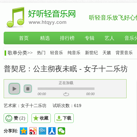
听轻音乐放飞好心
首页
精选
排行榜
专辑
艺人
音乐
歌单分类>>
热门
轻音乐
纯音乐
新世纪
天籁
背景音乐
普契尼：公主彻夜未眠 - 女子十二乐坊
正在加载
00:00
00:00
艺术家：
女子十二乐坊
试听次数：
619
赞
(
2
)
收藏
下载
分享到: