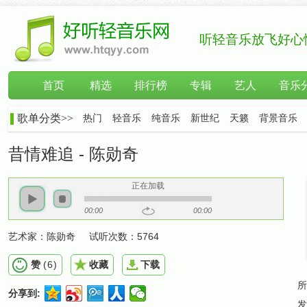
听轻音乐放飞好心
首页
精选
排行榜
专辑
艺人
音乐
歌单分类>>
热门
轻音乐
纯音乐
新世纪
天籁
背景音乐
昔情难追 - 陈勋奇
正在加载
00:00
00:00
艺术家：
陈勋奇
试听次数：
5764
赞
(
6
)
收藏
下载
所
分享到:
发