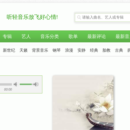
听轻音乐放飞好心情!
专辑
艺人
音乐分类
歌单
最新评论
最新音
新世纪
天籁
背景音乐
钢琴
浪漫
安静
经典
胎教
古典
00:00