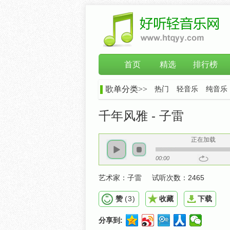
首页
精选
排行榜
歌单分类>>
热门
轻音乐
纯音乐
千年风雅 - 子雷
正在加载
00:00
艺术家：
子雷
试听次数：
2465
赞
(
3
)
收藏
下载
分享到: