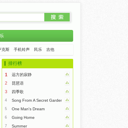
乐
萨克斯
手机铃声
民乐
吉他
排行榜
1
远方的寂静
2
琵琶语
3
四季歌
4
Song From A Secret Garden
5
One Man's Dream
6
Going Home
7
Summer