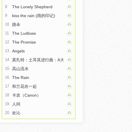
8
The Lonely Shepherd
9
kiss the rain (雨的印记)
10
跳伞
11
The Ludlows
12
The Promise
13
Angels
14
莫扎特：土耳其进行曲：A大调钢琴奏鸣曲第三乐章
15
高山流水
16
The Rain
17
和兰花在一起
18
卡农（Canon）
19
人间
20
欢沁