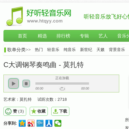
听轻音乐放飞好心
首页
精选
排行榜
专辑
艺人
音乐
歌单分类>>
热门
轻音乐
纯音乐
新世纪
天籁
背景音乐
C大调钢琴奏鸣曲 - 莫扎特
正在加载
00:00
00:00
艺术家：
莫扎特
试听次数：
2718
赞
(
3
)
收藏
下载
所
分享到:
发