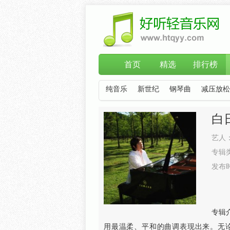
首页
精选
排行榜
纯音乐
新世纪
钢琴曲
减压放松
白
艺人
专辑
发布
专辑
用最温柔、平和的曲调表现出来。无