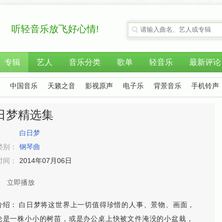
听轻音乐放飞好心情!
专辑
艺人
音乐分类
歌单
轻音乐
最新评论
中国音乐
天籁之音
影视原声
电子乐
背景音乐
手机铃声
日梦精选集
：
白日梦
类别：
钢琴曲
时间：
2014年07月06日
立即播放
介绍：
白日梦将这世界上一切值得珍惜的人事、景物、画面，
论是一株小小的树苗，或是办公桌上快被文件淹没的小盆栽，