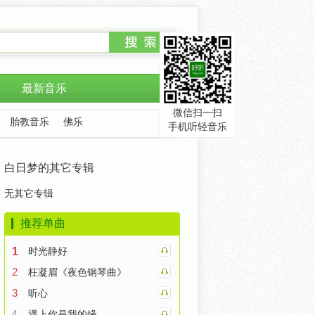
最新音乐
微信扫一扫
胎教音乐
佛乐
手机听轻音乐
白日梦的其它专辑
无其它专辑
推荐单曲
1
时光静好
2
枉凝眉《夜色钢琴曲》
3
听心
4
遇上你是我的缘