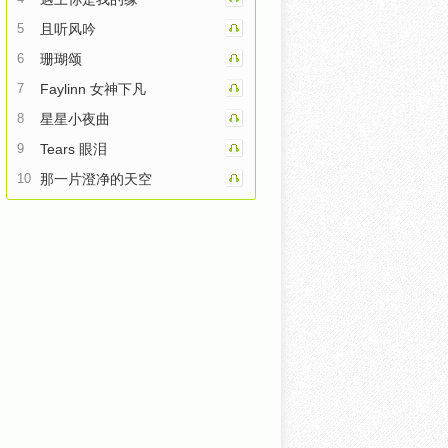
5
且听风吟
6
珊瑚颂
7
Faylinn 女神下凡
8
星星小夜曲
9
Tears 眼泪
10
那一片澄净的天空