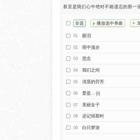
甚至是我们心中绝对不能遗忘的那一
全选
播放选中单曲
眼泪
01
雨中漫步
02
思念
03
我们之间
04
清晨的芬芳
05
爱是... (i)
06
美丽女子
07
还记得那时
08
白日梦游
09