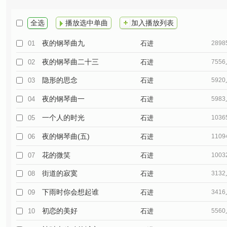
全选
播放选中单曲
加入播放列表
夜的钢琴曲九
01
石进
289
夜的钢琴曲二十三
02
石进
755
隐形的思念
03
石进
592
夜的钢琴曲一
04
石进
598
一个人的时光
05
石进
103
夜的钢琴曲(五)
06
石进
110
花的微笑
07
石进
100
街道的寂寞
08
石进
313
下雨时你会想起谁
09
石进
341
初恋的美好
10
石进
556