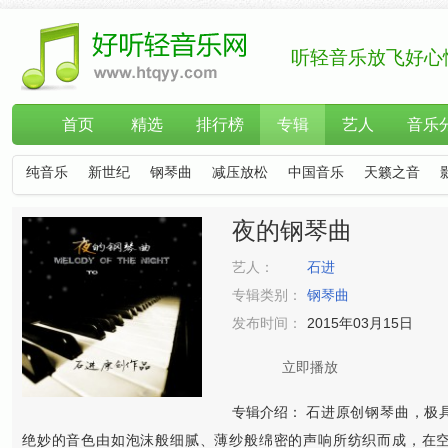
听轻音乐放飞好心
首页
精选
排行榜
专辑
艺人
音乐
纯音乐
新世纪
钢琴曲
减压放松
中国音乐
天籁之音
夜的钢琴曲
艺人：
石进
专辑类别：
钢琴曲
发布时间：
2015年03月15日
立即播放
专辑介绍：
石进原创钢琴曲，极
绝妙的音色由如泡沫般细腻、薄纱般绵密的声响所纺织而成，在