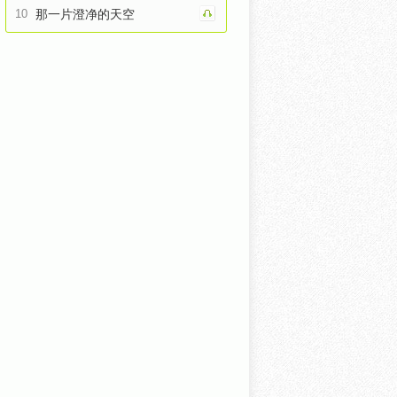
10
那一片澄净的天空