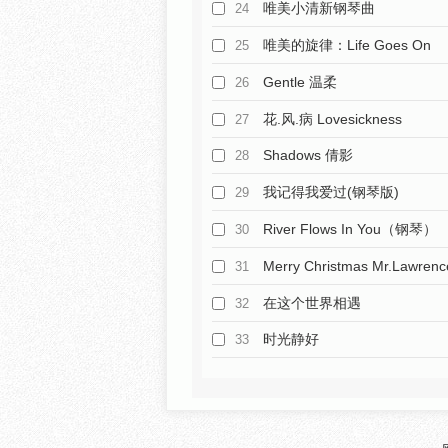
唯美小清新钢琴曲
24
唯美的旋律：Life Goes On
25
Gentle 温柔
26
花.风.病 Lovesickness
27
Shadows 倩影
28
我记得我爱过(钢琴版)
29
River Flows In You（钢琴）
30
Merry Christmas Mr.Lawrenc
31
在这个世界相遇
32
时光静好
33