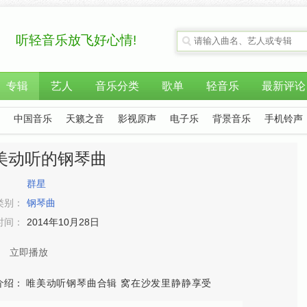
听轻音乐放飞好心情!
专辑
艺人
音乐分类
歌单
轻音乐
最新评论
中国音乐
天籁之音
影视原声
电子乐
背景音乐
手机铃声
美动听的钢琴曲
：
群星
类别：
钢琴曲
时间：
2014年10月28日
立即播放
介绍：
唯美动听钢琴曲合辑 窝在沙发里静静享受