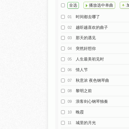
全选
播放选中单曲
时间都去哪了
01
越听越喜欢的曲子
02
那天的遇见
03
突然好想你
04
人生最美初见时
05
情人节
06
秋意浓 夜色钢琴曲
07
黎明之前
08
浪客剑心钢琴独奏
09
晚霞
10
城里的月光
11