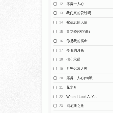
愿得一人心
12
我们真的爱过吗
13
被遗忘的天使
14
青花瓷(钢琴曲)
15
你是我的宿命
16
今晚的月色
17
信守承诺
18
月光迟暮之夜
19
愿得一人心(钢琴)
20
花水月
21
When I Look At You
22
威尼斯之旅
23