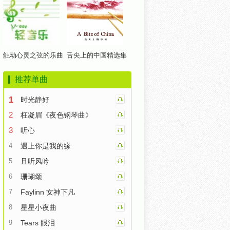
触动心灵之弦的乐曲
舌尖上的中国精选集
推荐单曲
1
时光静好
2
枉凝眉《夜色钢琴曲》
3
听心
4
遇上你是我的缘
5
且听风吟
6
珊瑚颂
7
Faylinn 女神下凡
8
星星小夜曲
9
Tears 眼泪