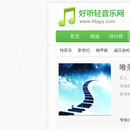
首页
精选
排行榜
纯音乐
新世纪
钢琴曲
减压放松
唯
艺人
专辑
发布
专辑