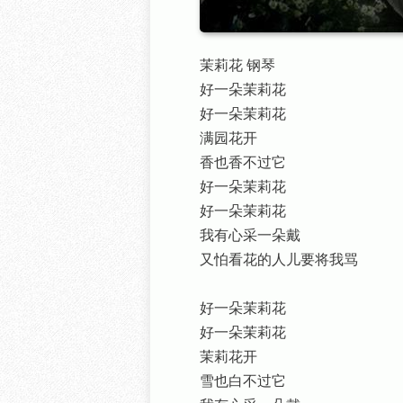
茉莉花 钢琴
好一朵茉莉花
好一朵茉莉花
满园花开
香也香不过它
好一朵茉莉花
好一朵茉莉花
我有心采一朵戴
又怕看花的人儿要将我骂
好一朵茉莉花
好一朵茉莉花
茉莉花开
雪也白不过它