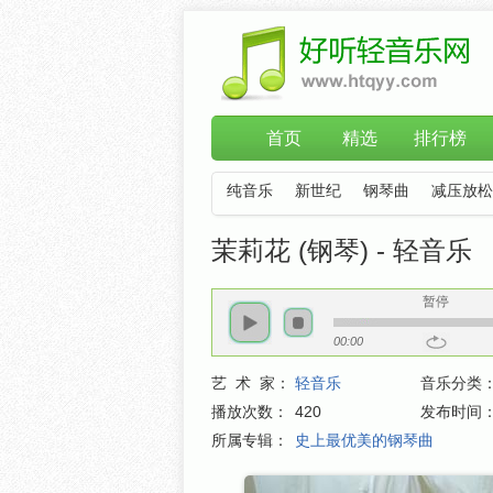
首页
精选
排行榜
纯音乐
新世纪
钢琴曲
减压放松
茉莉花 (钢琴) - 轻音乐
暂停
00:00
艺 术 家：
轻音乐
音乐分类
播放次数：
420
发布时间
所属专辑：
史上最优美的钢琴曲