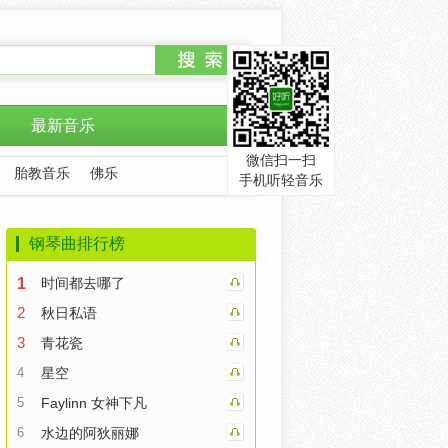
最新音乐
微信扫一扫
胎教音乐
佛乐
手机听轻音乐
钢琴曲排行榜
1
时间都去哪了
2
秋日私语
3
青花瓷
4
星空
5
Faylinn 女神下凡
6
水边的阿狄丽娜