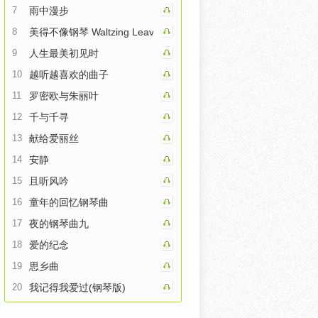
7
雨中漫步
8
美得不像钢琴 Waltzing Leaves
9
人生最美初见时
10
越听越喜欢的曲子
11
罗密欧与朱丽叶
12
千与千寻
13
献给爱丽丝
14
安静
15
且听风吟
16
童年的回忆钢琴曲
17
夜的钢琴曲九
18
爱的纪念
19
思乡曲
20
我记得我爱过(钢琴版)