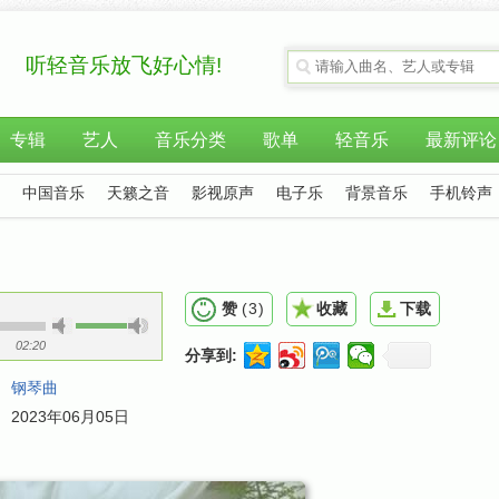
听轻音乐放飞好心情!
专辑
艺人
音乐分类
歌单
轻音乐
最新评论
中国音乐
天籁之音
影视原声
电子乐
背景音乐
手机铃声
赞
(
3
)
收藏
下载
02:20
分享到:
：
钢琴曲
：
2023年06月05日