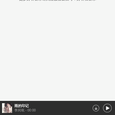
雨的印记
李闰珉
-
00:00