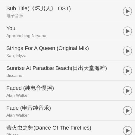
Sub Title(《坏男人》 OST)
电子音乐
You
Approaching Nirvana
Strings For A Queen (Original Mix)
Xan; Elyza
Sunrise At Paradise Beach(日出天堂海滩)
Biscaine
Faded (纯电音慢摇)
Alan Walker
Fade (电音纯音乐)
Alan Walker
萤火虫之舞(Dance Of The Fireflies)
Philter