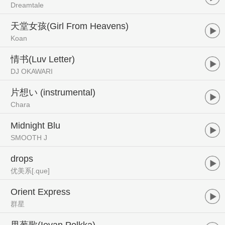
Dreamtale
天堂女孩(Girl From Heavens)
Koan
情书(Luv Letter)
DJ OKAWARI
片想い (instrumental)
Chara
Midnight Blu
SMOOTH J
drops
优美系[.que]
Orient Express
群星
甩葱歌(Ievan Polkka)