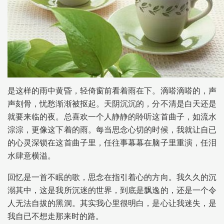
是这样的雨中黄昏，轻倚窗前看着雨在下。滴嗒滴嗒的，声
声刻骨，忧愁渐渐被抠起。天阴沉沉的，分不清是白天还是
就要来临的夜。总喜欢一个人静静的聆听这首曲子，如流水
淙淙，更像这下着的雨。每当思念心切的时候，我就让自已
的心灵深锁在这首曲子里，任往事幕幕在脑子里重演，任泪
水肆意横溢。
回忆是一首不眠的歌，思念在指引着心的方向。我久久的沉
溺其中，这是我所沉迷的世界，到底是飘逸的，还是一个令
人无法自拔的黑洞。其实我心里很明白，是心让我迷失，是
我自已不想走那来时的路。