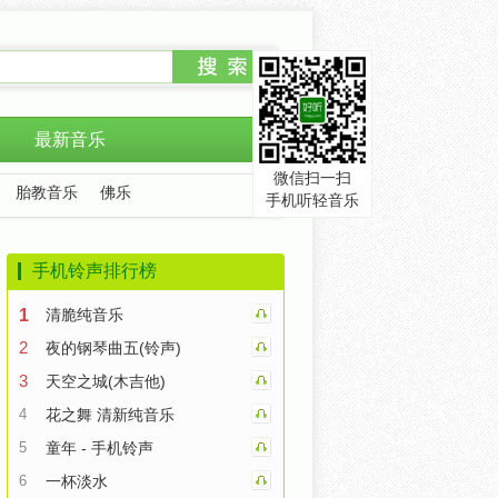
最新音乐
微信扫一扫
胎教音乐
佛乐
手机听轻音乐
手机铃声排行榜
1
清脆纯音乐
2
夜的钢琴曲五(铃声)
3
天空之城(木吉他)
4
花之舞 清新纯音乐
5
童年 - 手机铃声
6
一杯淡水