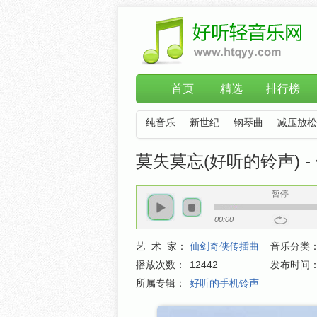
首页
精选
排行榜
纯音乐
新世纪
钢琴曲
减压放松
莫失莫忘(好听的铃声) 
暂停
00:00
艺 术 家：
仙剑奇侠传插曲
音乐分类
播放次数：
12442
发布时间
所属专辑：
好听的手机铃声