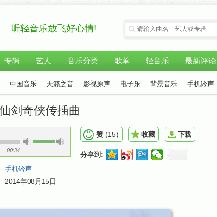
听轻音乐放飞好心情!
专辑
艺人
音乐分类
歌单
轻音乐
最新评论
中国音乐
天籁之音
影视原声
电子乐
背景音乐
手机铃声
- 仙剑奇侠传插曲
赞
(
15
)
收藏
下载
00:34
分享到:
：
手机铃声
：
2014年08月15日