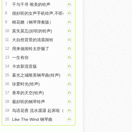
7
千与千寻 唯美的铃声
8
很好听的女声手机铃声,不听会后悔
9
棉花糖（钢琴弹奏版）
10
莫失莫忘(好听的铃声)
11
大自然背景的清晨闹铃
12
用来做闹铃太舒服了
13
一生有你
14
卡农新混音版
15
暮光之城唯美钢琴曲(铃声)
16
珍爱时光(铃声)
17
香草的天空(铃声)
18
最好听的钢琴铃声
19
鸟语花香 流水潺潺 起床啦（闹铃）
20
Like The Wind 钢琴曲