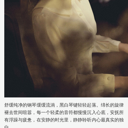
舒缓纯净的钢琴缓缓流淌，黑白琴键轻轻起落。绵长的旋律
褪去世间喧嚣，每一个轻柔的音符都慢慢沉入心底，安抚所
有浮躁与疲惫，在安静的时光里，静静聆听内心最真实的独
白。