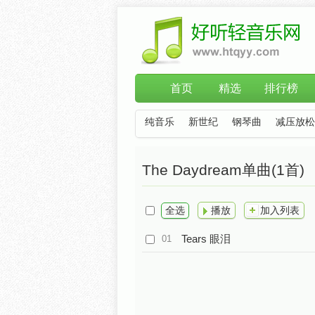
首页
精选
排行榜
纯音乐
新世纪
钢琴曲
减压放松
The Daydream单曲(1首)
全选
播放
加入列表
Tears 眼泪
01