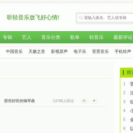
听轻音乐放飞好心情!
专辑
艺人
音乐分类
歌单
轻音乐
最新评论
中国音乐
天籁之音
影视原声
电子乐
背景音乐
手机铃声
精
1
2
那些好听的钢琴曲
13780人听过
3
4
5
6