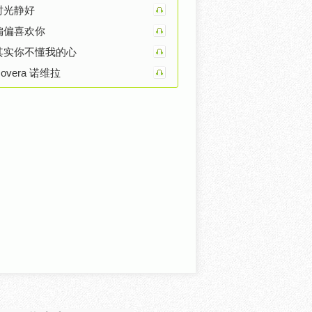
时光静好
偏偏喜欢你
其实你不懂我的心
overa 诺维拉