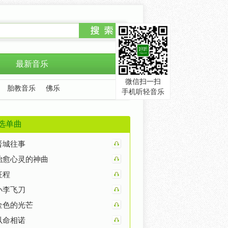
最新音乐
微信扫一扫
胎教音乐
佛乐
手机听轻音乐
选单曲
晋城往事
治愈心灵的神曲
征程
小李飞刀
金色的光芒
以命相诺