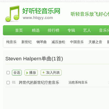
听轻音乐放飞好心
首页
精选
排行榜
专辑
艺人
音乐
纯音乐
新世纪
钢琴曲
减压放松
中国音乐
天籁之音
Steven Halpern单曲(1首)
全选
播放
加入列表
跨世代的新世纪疗愈音乐
01
治愈系纯音乐