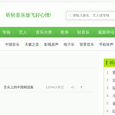
听轻音乐放飞好心情!
专辑
艺人
音乐分类
歌单
轻音乐
最新评论
中国音乐
天籁之音
影视原声
电子乐
背景音乐
手机铃声
精
1
2
舌尖上的中国精选集
13244人听过
3
4
5
6