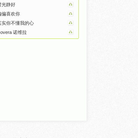
时光静好
偏偏喜欢你
其实你不懂我的心
overa 诺维拉