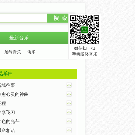
最新音乐
微信扫一扫
胎教音乐
佛乐
手机听轻音乐
选单曲
晋城往事
治愈心灵的神曲
征程
小李飞刀
金色的光芒
以命相诺