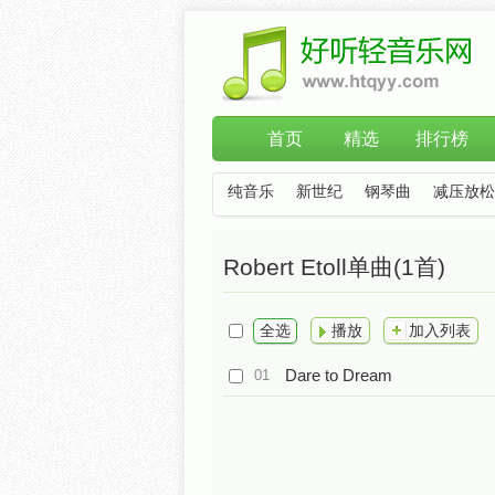
首页
精选
排行榜
纯音乐
新世纪
钢琴曲
减压放松
Robert Etoll单曲(1首)
全选
播放
加入列表
Dare to Dream
01