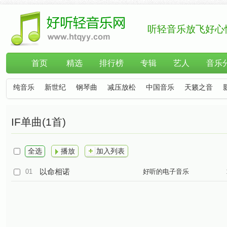
听轻音乐放飞好心
首页
精选
排行榜
专辑
艺人
音乐
纯音乐
新世纪
钢琴曲
减压放松
中国音乐
天籁之音
IF单曲(1首)
全选
播放
加入列表
以命相诺
01
好听的电子音乐