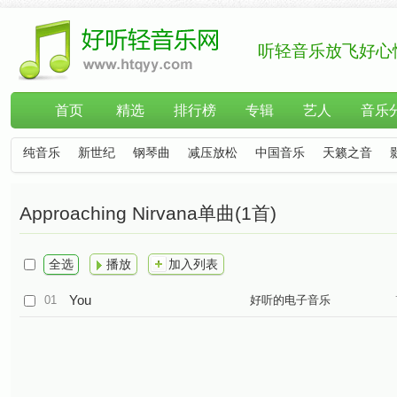
听轻音乐放飞好心
首页
精选
排行榜
专辑
艺人
音乐
纯音乐
新世纪
钢琴曲
减压放松
中国音乐
天籁之音
Approaching Nirvana单曲(1首)
全选
播放
加入列表
You
01
好听的电子音乐