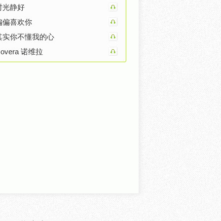
时光静好
偏偏喜欢你
其实你不懂我的心
overa 诺维拉