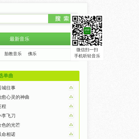
最新音乐
微信扫一扫
胎教音乐
佛乐
手机听轻音乐
选单曲
晋城往事
治愈心灵的神曲
征程
小李飞刀
金色的光芒
以命相诺