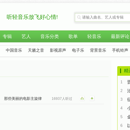
听轻音乐放飞好心情!
专辑
艺人
音乐分类
歌单
轻音乐
最新评论
中国音乐
天籁之音
影视原声
电子乐
背景音乐
手机铃声
精
1
2
那些美丽的电影主旋律
16937人听过
3
4
5
6