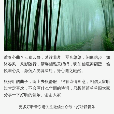
谁奏心曲？云卷云舒，梦连着梦，琴音悠悠，闲庭信步，如
沐春风，风影随行，清馨幽雅意绵绵，犹如仙境舞翩跹！愉
悦着心灵，激荡入灵魂深处，身心随之翩然。
很好听的曲子，听上去很舒服，很有诗情画意，相信大家听
过肯定喜欢，不会写什么华丽的诗词，只想简简单单跟大家
分享一下好听的音乐。谢谢大家
更多好听音乐请关注微信公众号：好听轻音乐