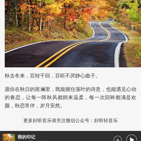
秋去冬来，百转千回，百听不厌静心曲子。
愿你在秋日的斑斓里，既能握住落叶的诗意，也能遇见心动
的眷恋，让每一阵秋风都捎来温柔，每一次回眸都满是欢
颜，秋恋常伴，岁月安然。
更多好听音乐请关注微信公众号：好听轻音乐
雨的印记