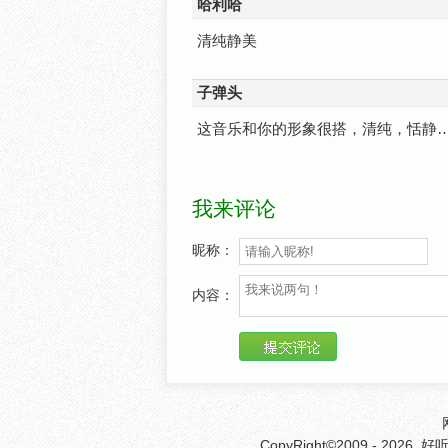
哈利哈
清纯静美
子弹头
这音乐和你的形象很搭，清纯，恬静
我来评论
昵称：
内容：
CopyRight©2009 - 2026
好