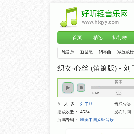
首页
精选
排行榜
纯音乐
新世纪
钢琴曲
减压放松
织女·心丝 (笛箫版) - 
暂停
00:00
艺 术 家：
刘子菲
音乐分类
播放次数：
4524
发布时间
所属专辑：
唯美中国风轻音乐