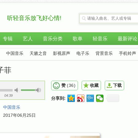
听轻音乐放飞好心情!
专辑
艺人
音乐分类
歌单
轻音乐
最新评论
中国音乐
天籁之音
影视原声
电子乐
背景音乐
手机铃声
刘子菲
赞
(
36
)
收藏
下载
04:39
分享到:
：
中国音乐
：
2017年06月25日