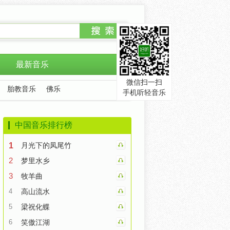
最新音乐
微信扫一扫
胎教音乐
佛乐
手机听轻音乐
中国音乐排行榜
1
月光下的凤尾竹
2
梦里水乡
3
牧羊曲
4
高山流水
5
梁祝化蝶
6
笑傲江湖