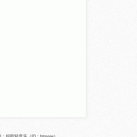
众号：好听轻音乐（ID：htqyyw）