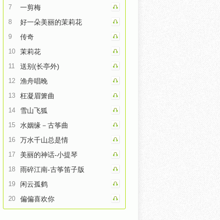
7
一剪梅
8
好一朵美丽的茉莉花
9
传奇
10
茉莉花
11
送别(长亭外)
12
渔舟唱晚
13
枉凝眉箫曲
14
雪山飞狐
15
水姻缘－古筝曲
16
万水千山总是情
17
美丽的神话-小提琴
18
雨碎江南-古筝笛子版
19
闲云孤鹤
20
偏偏喜欢你