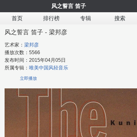
风之誓言 笛子
首页
排行榜
专辑
搜索
风之誓言 笛子 - 梁邦彦
艺术家：
梁邦彦
播放次数：
5566
发布时间：
2015年04月05日
所属专辑：
唯美中国风轻音乐
立即播放