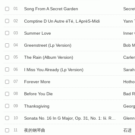
01
Song From A Secret Garden
Secre
02
Comptine D Un Autre éTé, L AprèS-Midi
Yann 
03
Summer Love
Inner 
04
Greenstreet (Lp Version)
Bob 
05
The Rain (Album Version)
Carle
06
I Miss You Already (Lp Version)
Sarah
07
Forever More
Hotho
08
Before You Die
Bad R
09
Thanksgiving
Georg
10
Sonata No. 16 In G Major, Op. 31, No. 1: Iii. Rondo. Allegretto
Glenn
11
夜的钢琴曲
石进