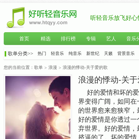
听轻音乐放飞好心
首页
精选
排行榜
专辑
艺人
音乐
歌单分类>>
热门
轻音乐
纯音乐
新世纪
天籁
背景音乐
您的当前位置：
歌单
浪漫
浪漫的悸动-关于爱的歌
>
>
浪漫的悸动-关于
好的爱情和坏的爱
界变得广阔，如同在
的世界愈来愈狭窄，
好的爱情是你透过一
弃世界。好的爱情，
挤逼的了。坏的爱情