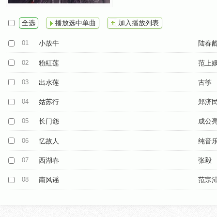
全选
播放选中单曲
加入播放列表
01
小放牛
陆春
02
粉紅莲
范上
03
出水莲
古筝
04
姑苏行
郑济
05
长门怨
成公
06
忆故人
纯音
07
西湖春
张毅
08
南风谣
范宗