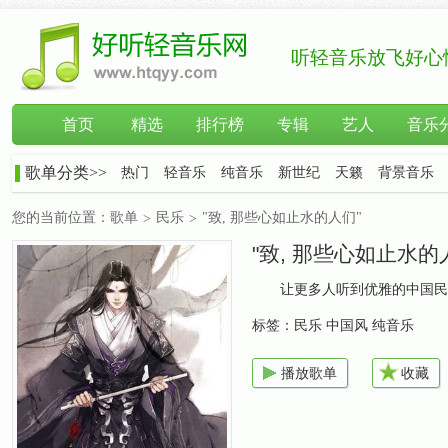
听轻音乐放飞好心
首页
精选
排行榜
专辑
艺人
音乐
歌单分类>>
热门
轻音乐
纯音乐
新世纪
天籁
背景音乐
您的当前位置：
歌单
民乐
"致, 那些心如止水的人们"
>
>
"致, 那些心如止水的
让更多人听到优雅的中国民
标签：
民乐 中国风 纯音乐
播放歌单
收藏