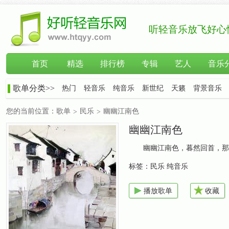
听轻音乐放飞好心
首页
精选
排行榜
专辑
艺人
音乐
歌单分类>>
热门
轻音乐
纯音乐
新世纪
天籁
背景音乐
您的当前位置：
歌单
民乐
幽幽江南色
>
>
幽幽江南色
幽幽江南色，暮然回首，那
标签：
民乐 纯音乐
播放歌单
收藏