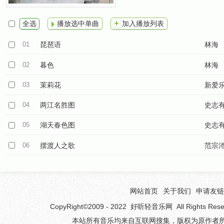
全选
播放选中单曲
加入播放列表
01
琵琶语
林海
02
暮色
林海
03
茉莉花
新爱
04
两江名胜图
史志
05
湖天春色图
史志
06
摆渡人之歌
范宗
网站首页
关于我们
申请友链
CopyRight©2009 - 2022
好听轻音乐网
All Rights 
本站所有音乐均来自互联网搜集，版权为原作者所