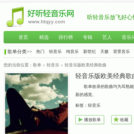
听轻音乐放飞好心
首页
精选
排行榜
专辑
艺人
音乐
歌单分类>>
热门
轻音乐
纯音乐
新世纪
天籁
背景音乐
您的当前位置：
歌单
轻音乐
轻音乐版欧美经典歌曲
>
>
轻音乐版欧美经典歌
歌单收录的歌曲均为耳熟能
新的感觉。
标签：
轻音乐
播放歌单
收藏