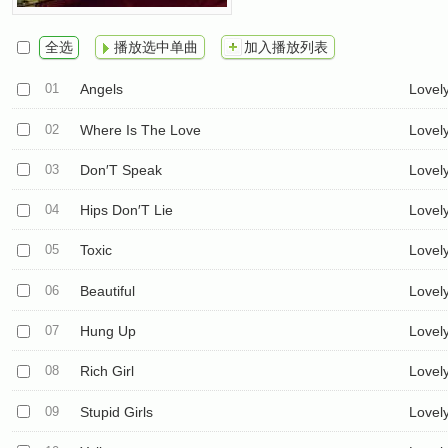
全选
播放选中单曲
加入播放列表
01
Angels
Lovel
02
Where Is The Love
Lovel
03
Don′T Speak
Lovel
04
Hips Don′T Lie
Lovel
05
Toxic
Lovel
06
Beautiful
Lovel
07
Hung Up
Lovel
08
Rich Girl
Lovel
09
Stupid Girls
Lovel