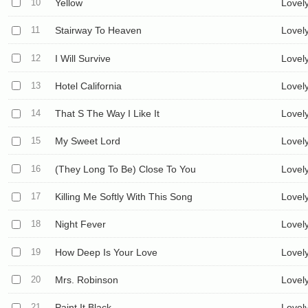
10
Yellow
Lovel
11
Stairway To Heaven
Lovel
12
I Will Survive
Lovel
13
Hotel California
Lovel
14
That S The Way I Like It
Lovel
15
My Sweet Lord
Lovel
16
(They Long To Be) Close To You
Lovel
17
Killing Me Softly With This Song
Lovel
18
Night Fever
Lovel
19
How Deep Is Your Love
Lovel
20
Mrs. Robinson
Lovel
21
Paint It Black
Lovel