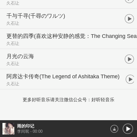
久石让
千与千寻(千尋のワルツ)
久石让
更替的四季(喜欢这种安静的感觉：The Changing Seas
久石让
月光の云海
久石让
阿席达卡传奇(The Legend of Ashitaka Theme)
久石让
更多好听音乐请关注微信公众号：好听轻音乐
雨的印记
李闰珉
-
00:00