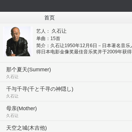
首页
久石让
艺人：
单曲：
15首
简介：
久石让1950年12月6日－日本著名
得日本电影金像奖最佳音乐奖并于2009年获
那个夏天(Summer)
久石让
千与千寻(千と千寻の神隠し)
久石让
母亲(Mother)
久石让
天空之城(木吉他)