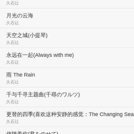
久石让
月光の云海
久石让
天空之城(小提琴)
久石让
永远在一起(Always with me)
久石让
雨 The Rain
久石让
千与千寻主题曲(千尋のワルツ)
久石让
更替的四季(喜欢这种安静的感觉：The Changing Seas
久石让
伴随着你(君をのせて)