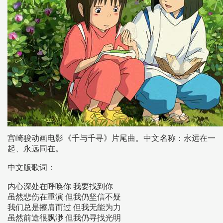
宫崎骏动画电影《千与千寻》片尾曲。中文名称：永远在一
起、永远同在。
中文版歌词：
内心深处在呼唤你 我要找到你
虽然悲伤在重演 但我仍坚信不疑
我们总是擦肩而过 但我无能为力
虽然前途很飘渺 但我仍寻找光明