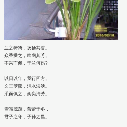
兰之猗猗，扬扬其香。
众香拱之，幽幽其芳。
不采而佩，于兰何伤?
以日以年，我行四方。
文王梦熊，渭水泱泱。
采而佩之，奕奕清芳。
雪霜茂茂，蕾蕾于冬，
君子之守，子孙之昌。