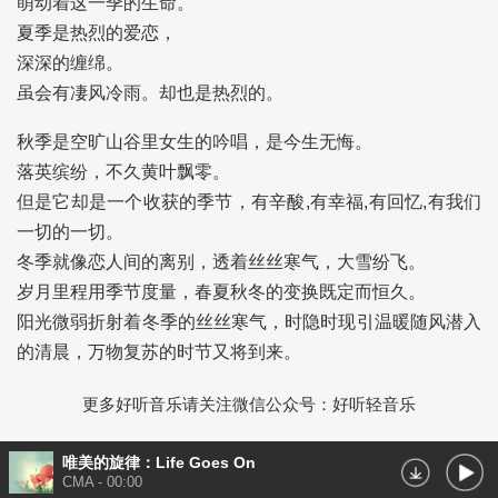
萌动着这一季的生命。
夏季是热烈的爱恋，
深深的缠绵。
虽会有凄风冷雨。却也是热烈的。
秋季是空旷山谷里女生的吟唱，是今生无悔。
落英缤纷，不久黄叶飘零。
但是它却是一个收获的季节，有辛酸,有幸福,有回忆,有我们
一切的一切。
冬季就像恋人间的离别，透着丝丝寒气，大雪纷飞。
岁月里程用季节度量，春夏秋冬的变换既定而恒久。
阳光微弱折射着冬季的丝丝寒气，时隐时现引温暖随风潜入
的清晨，万物复苏的时节又将到来。
更多好听音乐请关注微信公众号：好听轻音乐
唯美的旋律：Life Goes On
CMA
-
00:00