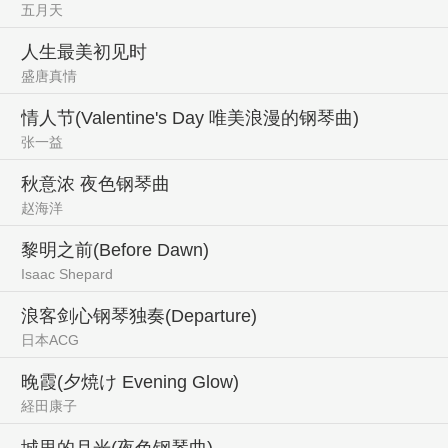
五月天
人生最美初见时
盛唐真情
情人节(Valentine's Day 唯美浪漫的钢琴曲)
张一益
秋意浓 夜色钢琴曲
赵海洋
黎明之前(Before Dawn)
Isaac Shepard
浪客剑心钢琴独奏(Departure)
日本ACG
晚霞(夕焼け Evening Glow)
経田康子
城里的月光(夜色钢琴曲)