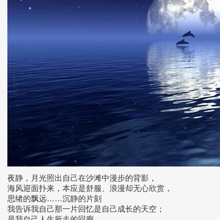
夜静，月光照出自己在沙滩中漫步的背影，
海风迎面扑来，本应是舒服、浪漫却无心欣赏，
思绪的飘远……沉静的片刻
我告诉我自己那一片回忆是自己成长的天空；
是我自己人生所走的回廊……