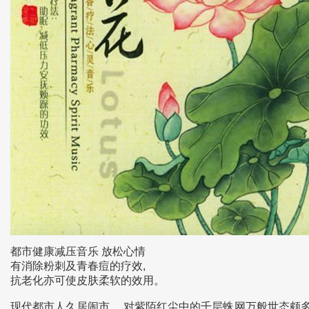
都市健康减压音乐 放松心情
有消除粉刺及青春痘的疗效,
抗老化亦可使皮肤柔软的效用。
现代都市人久居闹市， 对紫陌红尘中的千层蛛网万般世态颇多