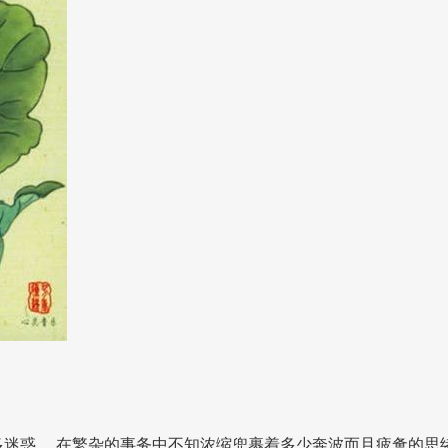
迷惑， 在繁杂的事务中不知浓缩兜裹着多少奔波而且疲惫的思绪