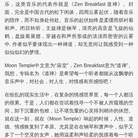
乐，这类音乐的代表作就是《Zen Breakfast 道禅》。封
面，完全是中国古代的松下闲谈，四周云雾起伏，随着音乐
的陪伴，而不知身处何处。音乐的起伏始终是柔缓而烘衬着
和声。闭目聆听，主旋律是钢琴，清亮的高音是飞旋的仙
鹤，盘旋着展翅，穿越在和声所形成的淡淡而密密的云雾
中. 作者似乎要体现出一种禅道，却无意间让我感受到一种
似仙似幻的梦境。
Moon Temple中文意为“庙堂”，Zen Breakfast意为“道禅”。
我想，专辑名为《道禅》是希望每一个听者都能从这飘缈的
音乐声中，对社会，对人生，对情感有所感悟吧！
在纷乱的现实生活中，在复杂的情感世界里，每一个人都活
的很累。于是，人们都在尝试着找寻一个不被人所窥视的空
间，卸下沉重的包袱，让不堪负重的心灵得到稍许的休憩。
就在这一刻，就在《Moon Temple》响起的时候，人性、道
德、情感恢复到了本原。尤其是在在钢琴和萧声中，似乎又
多了一个空灵的女声，她用温柔和声轻柔的抚摸着每一个听