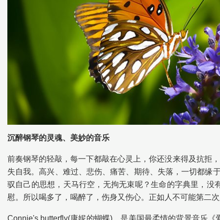
沉醉钢琴的灵魂、美妙的音乐
前奏钢琴的轻敲，每一下都敲在心灵上，你还没来得及抗拒，
失自我。高兴、难过、悲伤、痛苦、期待、失落，一切都缘于
驭自己的思想，天马行空，无拘无束呢？生命的字典里，没
慰。所以喝多了，喝醉了，伤身又伤心。正如人不可能第二次
Connie's butterfly(康妮的蝴蝶)，是美国最柔