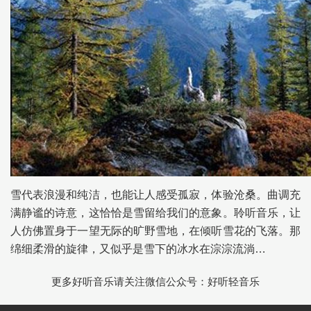
雪代表浪漫和纯洁，也能让人感受孤寂，体验沧桑。曲调充
满静谧的诗意，这恰恰是雪留给我们的意象。聆听音乐，让
人仿佛置身于一望无际的旷野雪地，在倾听雪花的飞落。那
绵细柔滑的旋律，又似乎是雪下的冰水在淙淙流淌…
更多好听音乐请关注微信公众号：好听轻音乐