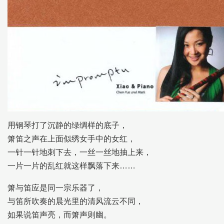
用钢琴打了沉静的绿绸样的底子，
箫笛之声在上面似绣女手中的女红，
一针一针地刺下去，一丝一丝地抽上来，
一片一片的乱红就这样飘落下来……
箫与笛应是同一宗乐器了，
与笛所吹奏的晨光里的清风流云不同，
如果说笛声亮，而箫声则幽。