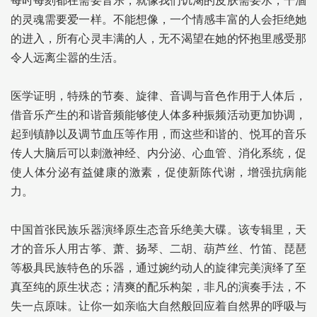
每时每刻都在需要音乐，就像我们饥渴的皮肤需要水，干涸
的灵魂需要爱一样。不能想像，一个情感丰富的人会拒绝她
的进入，所有心灵丰满的人，无不渴望在她的怀抱里感受那
令人远离尘嚣的生活。
医学证明，特殊的节奏、旋律、音调与音色作用于人体后，
借音乐产生的和谐音频能够使人体多种振频活动更加协调，
起到镇静以及调节血压等作用，而这些和谐的、悦耳的音乐
传人大脑后可以刺激神经、内分泌、心血管、消化系统，促
使人体分泌有益健康的激素，促使新陈代谢，增强抗病能
力。
中国首张民族乐器演绎原生态音乐绝美大碟。该专辑里，天
才的音乐人用古筝、萧、扬琴、二胡、葫芦丝、竹笛、琵琶
等极具民族特色的乐器，通过婉约动人的旋律完美演绎了至
真至纯的原生状态；清爽的配乐构架，非凡的演奏手法，不
失一点原味。让你一如亲临大自然般回应着自然界的呼吸与